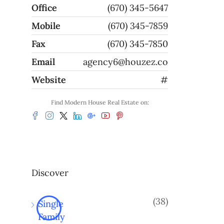
Office
(670) 345-5647
Mobile
(670) 345-7859
Fax
(670) 345-7850
Email
agency6@houzez.co
Website
#
Find Modern House Real Estate on:
Discover
(38)
Single
Family