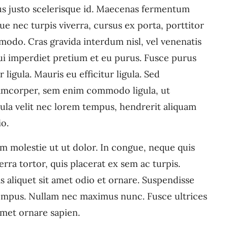
ius justo scelerisque id. Maecenas fermentum
e nec turpis viverra, cursus ex porta, porttitor
modo. Cras gravida interdum nisl, vel venenatis
 dui imperdiet pretium et eu purus. Fusce purus
 ligula. Mauris eu efficitur ligula. Sed
lamcorper, sem enim commodo ligula, ut
cula velit nec lorem tempus, hendrerit aliquam
io.
m molestie ut ut dolor. In congue, neque quis
ra tortor, quis placerat ex sem ac turpis.
 aliquet sit amet odio et ornare. Suspendisse
empus. Nullam nec maximus nunc. Fusce ultrices
amet ornare sapien.