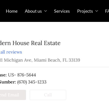
Home
About us
Services
Projects
F
ern House Real Estate
all reviews
11 Michigan Ave, Miami Beach, FL 33139
nse:
US- 876-5644
Number:
(670) 345-1233
end Email
Call