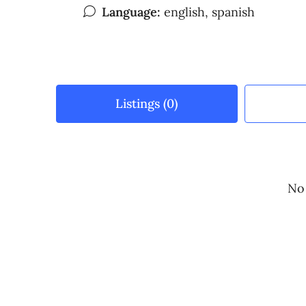
Language:
english, spanish
Listings (0)
No 