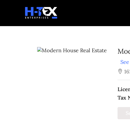
Mod
See 
16
Lice
Tax 
S