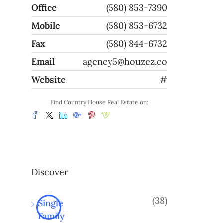
Office
(580) 853-7390
Mobile
(580) 853-6732
Fax
(580) 844-6732
Email
agency5@houzez.co
Website
#
Find Country House Real Estate on:
Discover
(38)
Single
Family