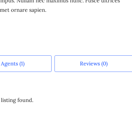
empus. Nullam nec maximus nunc. Fusce ultrices
amet ornare sapien.
Agents (1)
Reviews (0)
listing found.