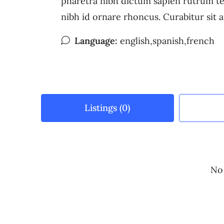
pharetra nibh dictum sapien rutrum t
nibh id ornare rhoncus. Curabitur sit 
Language:
english,spanish,french
Listings (0)
No 