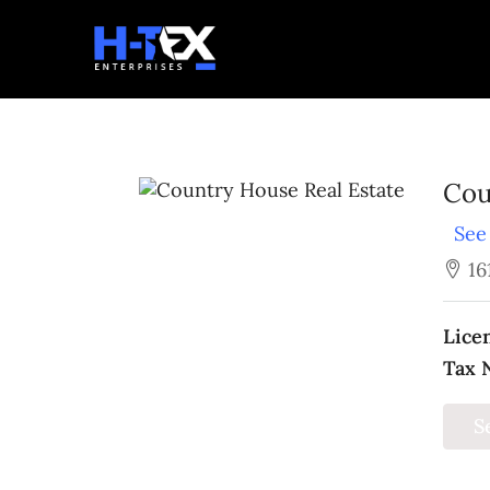
Cou
See 
16
Lice
Tax 
S