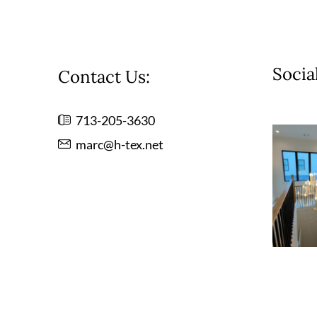
Socia
Contact Us:
713-205-3630
marc@h-tex.net