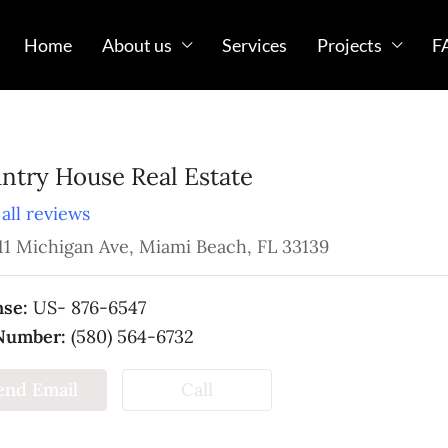
Home
About us
Services
Projects
F
ntry House Real Estate
all reviews
11 Michigan Ave, Miami Beach, FL 33139
nse:
US- 876-6547
Number:
(580) 564-6732
end Email
Call